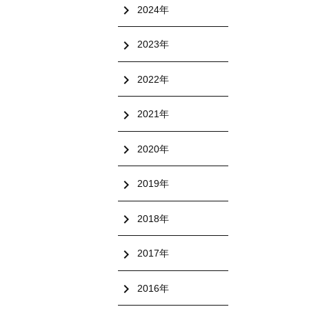
chevron_right
2024年
chevron_right
2023年
chevron_right
2022年
chevron_right
2021年
chevron_right
2020年
chevron_right
2019年
chevron_right
2018年
chevron_right
2017年
chevron_right
2016年