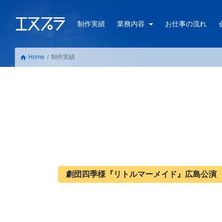
制作実績
業務内容
お仕事の流れ
Home
制作実績
home
劇団四季様『リトルマーメイド』広島公演