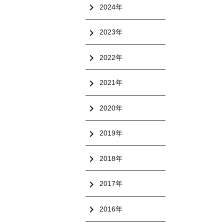
chevron_right
2024年
chevron_right
2023年
chevron_right
2022年
chevron_right
2021年
chevron_right
2020年
chevron_right
2019年
chevron_right
2018年
chevron_right
2017年
chevron_right
2016年