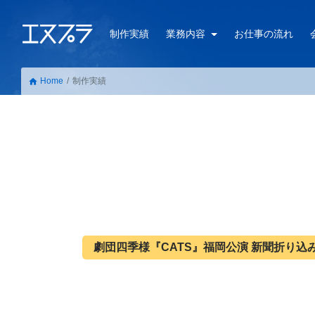
制作実績
業務内容
お仕事の流れ
Home
制作実績
home
劇団四季様『CATS』福岡公演 新聞折り込