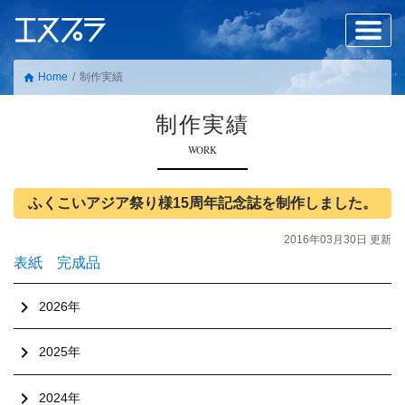
Home
制作実績
home
制作実績
WORK
ふくこいアジア祭り様15周年記念誌を制作しました。
2016年03月30日 更新
表紙 完成品
chevron_right
2026年
chevron_right
2025年
chevron_right
2024年