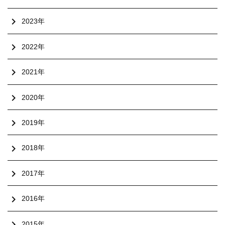
chevron_right
2023年
chevron_right
2022年
chevron_right
2021年
chevron_right
2020年
chevron_right
2019年
chevron_right
2018年
chevron_right
2017年
chevron_right
2016年
chevron_right
2015年