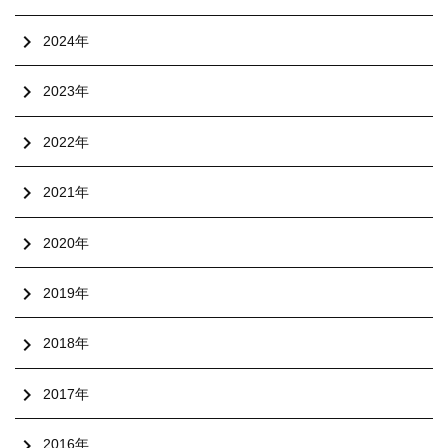
chevron_right
2024年
chevron_right
2023年
chevron_right
2022年
chevron_right
2021年
chevron_right
2020年
chevron_right
2019年
chevron_right
2018年
chevron_right
2017年
chevron_right
2016年